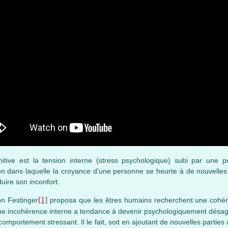
itive est la tension interne (stress psychologique) subi par une 
ion dans laquelle la croyance d'une personne se heurte à de nouvelles 
uire son inconfort.
[1]
on Festinger
proposa que les êtres humains recherchent une cohér
une incohérence interne a tendance à devenir psychologiquement désagré
omportement stressant. Il le fait, soit en ajoutant de nouvelles partie