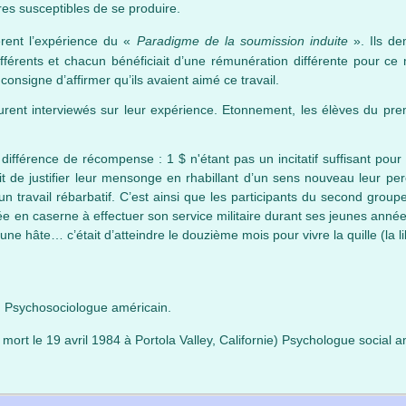
ires susceptibles de se produire.
èrent l’expérience du «
Paradigme de la soumission induite
». Ils de
férents et chacun bénéficiait d’une rémunération différente pour ce
nsigne d’affirmer qu’ils avaient aimé ce travail.
rent interviewés sur leur expérience. Etonnement, les élèves du prem
 différence de récompense : 1 $ n'étant pas un incitatif suffisant pou
it de justifier leur mensonge en rhabillant d’un sens nouveau leur pe
un travail rébarbatif. C’est ainsi que les participants du second gro
n caserne à effectuer son service militaire durant ses jeunes années, 
une hâte… c’était d’atteindre le douzième mois pour vivre la quille (la lib
) Psychosociologue américain.
mort le 19 avril 1984 à Portola Valley, Californie) Psychologue social a