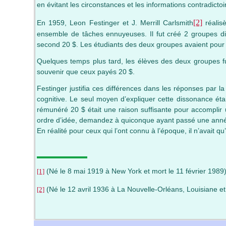
en évitant les circonstances et les informations contradicto
[2]
En 1959, Leon Festinger et J. Merrill Carlsmith
réalis
ensemble de tâches ennuyeuses. Il fut créé 2 groupes dif
second 20 $. Les étudiants des deux groupes avaient pour co
Quelques temps plus tard, les élèves des deux groupes fu
souvenir que ceux payés 20 $.
Festinger justifia ces différences dans les réponses par la
cognitive. Le seul moyen d’expliquer cette dissonance éta
rémunéré 20 $ était une raison suffisante pour accomplir 
ordre d’idée, demandez à quiconque ayant passé une année e
En réalité pour ceux qui l’ont connu à l’époque, il n’avait qu’
(Né le 8 mai 1919 à New York et mort le 11 février 1989
[1]
(Né le 12 avril 1936 à La Nouvelle-Orléans, Louisiane et 
[2]